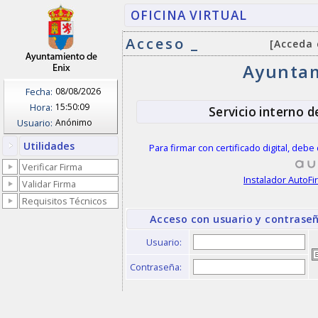
OFICINA VIRTUAL
Acceso _
[Acceda 
Ayuntam
Fecha:
08/08/2026
Hora:
15:50:09
Servicio interno d
Usuario:
Anónimo
Utilidades
Para firmar con certificado digital, deb
Verificar Firma
Instalador AutoF
Validar Firma
Requisitos Técnicos
Acceso con usuario y contrase
Usuario:
Contraseña: