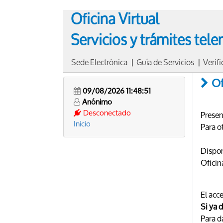
Oficina Virtual
Servicios y trámites tel
Sede Electrónica
|
Guía de Servicios
|
Verif
Of
09/08/2026 11:48:51
Anónimo
Desconectado
Presen
Inicio
Para o
Dispon
Oficina
El acc
Si ya 
Para d