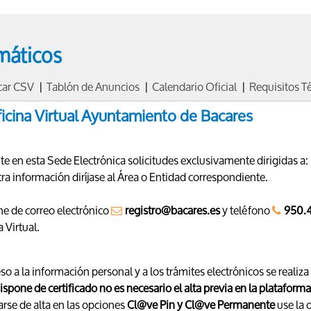
emáticos
icar CSV
|
Tablón de Anuncios
|
Calendario Oficial
|
Requisitos T
icina Virtual Ayuntamiento de Bacares
te en esta Sede Electrónica solicitudes exclusivamente dirigidas 
tra información diríjase al Área o Entidad correspondiente.
e de correo electrónico
registro@bacares.es
y teléfono
950.4
 Virtual.
eso a la información personal y a los trámites electrónicos se reali
dispone de certificado no es necesario el alta previa en la plataform
arse de alta en las opciones
Cl@ve Pin y Cl@ve Permanente
use la 